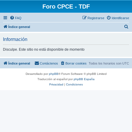
Foro CPCE - TDF
FAQ
Registrarse
Identificarse
B
Índice general
u
Información
s
c
Disculpe. Este sitio no está disponible de momento
a
r
Índice general
Contáctenos
Borrar cookies
Todos los horarios son
UTC
Desarrollado por
phpBB
® Forum Software © phpBB Limited
Traducción al español por
phpBB España
Privacidad
|
Condiciones